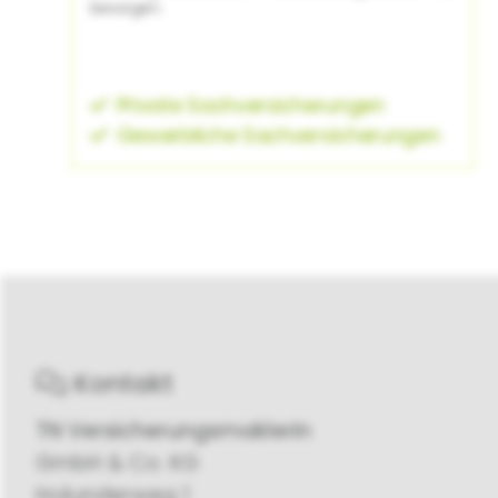
besorgen.
Private Sachversicherungen
Gewerbliche Sachversicherungen
Kontakt
TN Versicherungsmaklerin
GmbH & Co. KG
Holunderweg 1