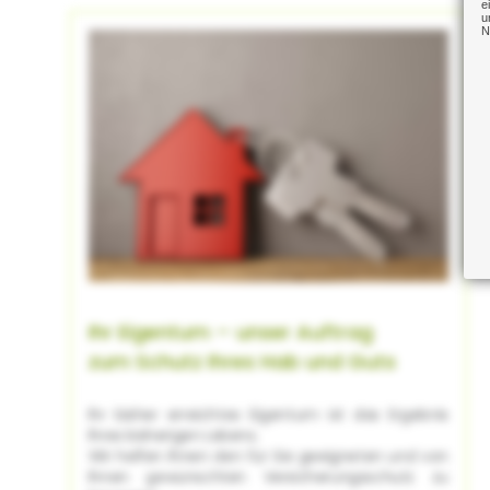
e
u
N
Ihr Eigentum – unser Auftrag
zum Schutz Ihres Hab und Guts
Ihr bisher erreichtes Eigentum ist das Ergebnis
Ihres bisherigen Lebens.
Wir helfen Ihnen den für Sie geeigneten und von
Ihnen gewünschten Versicherungsschutz zu