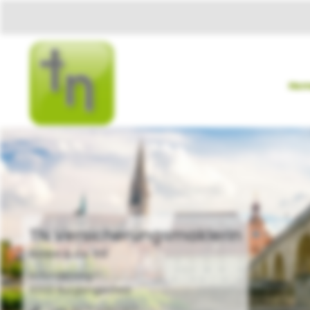
Ho
TN Versicherungsmaklerin
GmbH & Co. KG
zurück
Holunderweg 1
93133 Burglengenfeld