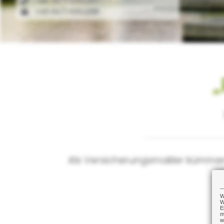
+49 9471 6052267
+49 9471 6052268
„
Als Versicherungsmakler kümmern 
W
W
E
m
w