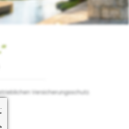
.“
etrieblichen Versicherungsschutz.
re
ch