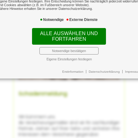
igene Einstellungen festlegen. Ihre Entscheidung können Sie nachträglich jederzeit widerrufe
nd Cookies abwählen (z.B. im Fußbereich unserer Website).
ähere Hinweise erhalten Sie in unserer Datenschutzerklärung.
Notwendige
Externe Dienste
ALLE AUSWÄHLEN UND
FORTFAHREN
Notwendige bestätigen
Eigene Einstellungen festlegen
Erstinformation
Datenschutzerklärung
Impress
Schadenmeldung
Wir kümmern uns.
Als Versicherungsmakler sind wir Ihr sachkundiger
Partner, stehen auf Ihrer Seite und vertreten Ihre
Interessen dem Versicherer gegenüber.