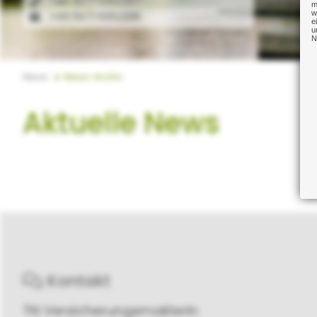
+49 9471 6052267
m
w
+49 9471 6052268
e
u
N
News
News-Archiv
Aktuelle News
Kontakt
TN Versicherungsmaklerin