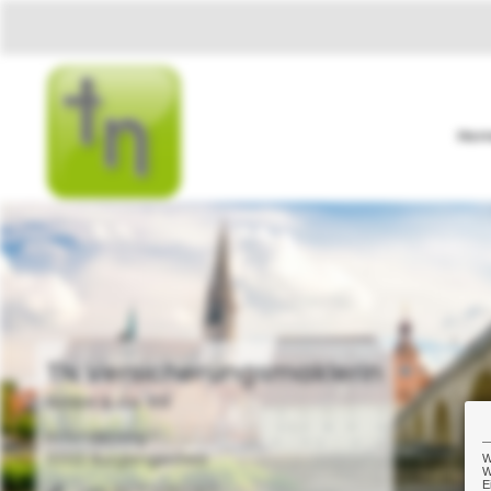
Ho
TN Versicherungsmaklerin
GmbH & Co. KG
zurück
Holunderweg 1
93133 Burglengenfeld
W
W
E