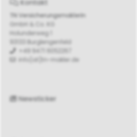
Kontakt
TN Versicherungsmaklerin
GmbH & Co. KG
Holunderweg 1
93133 Burglengenfeld
+49 9471 6052267
info[at]tn-makler.de
Newsticker