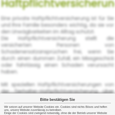
Haftpflichtversicheru
Eine private Haftpflichtversicherung ist für Sie
und Ihre Familie besonders wichtig, da sie vor
den Unwägbarkeiten im Alltag schützt.
Die Haftpflichtversicherung stellt die
versicherten Personen von
Schadenersatzansprüchen frei, wenn Sie
durch einen dummen Zufall, ein Missgeschick
oder fahrlässig einen Schaden verursacht
haben.
Mit speziellen Haftpflichtversicherungen von
der Tierhalter-Haftpflichtversicherung über
die Hausbesitzer-Haftpflichtversicherung bis
Bitte bestätigen Sie
zur Sportboot-Versicherung kann nahezu
Wir setzen auf unserer Website Cookies ein. Cookies sind nichts Böses und helfen
jeder denkbare Haftpflichtschaden versichert
uns, unsere Website zuverlässig zu betreiben.
Einige der Cookies sind zwingend notwendig, ohne die der Betrieb unserer Website