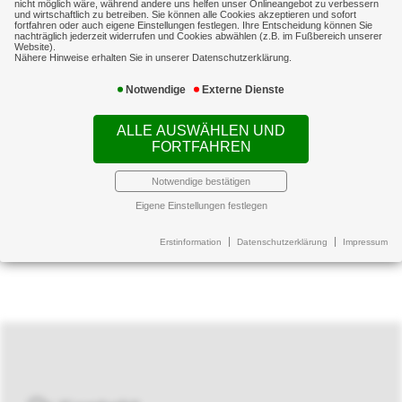
werden.
nicht möglich wäre, während andere uns helfen unser Onlineangebot zu verbessern
und wirtschaftlich zu betreiben. Sie können alle Cookies akzeptieren und sofort
fortfahren oder auch eigene Einstellungen festlegen. Ihre Entscheidung können Sie
nachträglich jederzeit widerrufen und Cookies abwählen (z.B. im Fußbereich unserer
Website).
Weiterführende Informationen zu diesem
Nähere Hinweise erhalten Sie in unserer Datenschutzerklärung.
Thema finden Sie
hier
Notwendige
Externe Dienste
ALLE AUSWÄHLEN UND
FORTFAHREN
Notwendige bestätigen
Eigene Einstellungen festlegen
Erstinformation
Datenschutzerklärung
Impressum